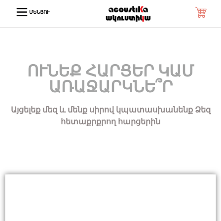
ՄԵՆՅՈՒ
ՈՒՆԵՔ ՀԱՐՑԵՐ ԿԱՄ
ԱՌԱՋԱՐԿՆԵ՞Ր
Այցելեք մեզ և մենք սիրով կպատասխանենք Ձեզ
հետաքրքրող հարցերին