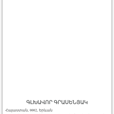
ԳԼԽԱՎՈՐ ԳՐԱՍԵՆՅԱԿ
Հայաստան, 0002, Երևան